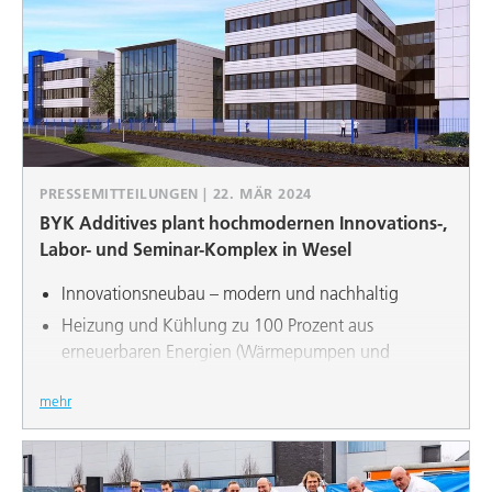
PRESSEMITTEILUNGEN | 22. MÄR 2024
BYK Additives plant hochmodernen Innovations-,
Labor- und Seminar-Komplex in Wesel
Innovationsneubau – modern und nachhaltig
Heizung und Kühlung zu 100 Prozent aus
erneuerbaren Energien (Wärmepumpen und
Photovoltaik-Anlagen)
mehr
Bekenntnis zum Innovationsstandort Deutschland
Intensivierung der Kundennähe und exklusive
Seminarangebote durch integrierte Seminar- und