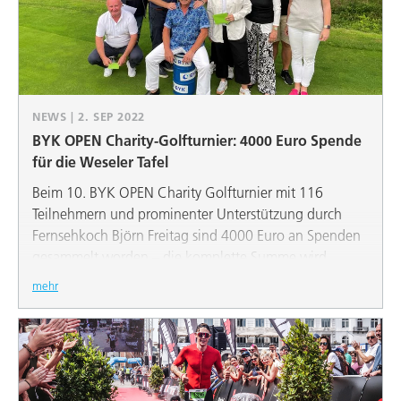
NEWS | 2. SEP 2022
BYK OPEN Charity-Golfturnier: 4000 Euro Spende
für die Weseler Tafel
Beim 10. BYK OPEN Charity Golfturnier mit 116
Teilnehmern und prominenter Unterstützung durch
Fernsehkoch Björn Freitag sind 4000 Euro an Spenden
gesammelt worden – die komplette Summe wird
diesmal an die Weseler Tafel gespendet.
mehr
Bei den BYK OPEN-Turnieren konnten in den
vergangenen zwölf Jahren insgesamt rund 40.000 Euro
an Spendengeldern gesammelt und engagierten
Vereinen und Organisationen im Weseler Umfeld