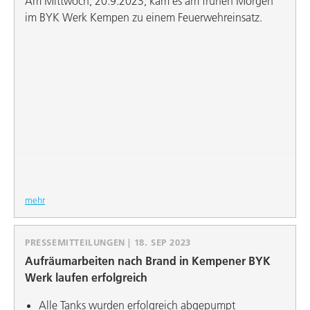
Am Mittwoch, 20.9.2023, kam es am frühen Morgen
zweistelligen Euro-Millionenbetrag in die neue
im BYK Werk Kempen zu einem Feuerwehreinsatz.
Produktionsanlage.
mehr
PRESSEMITTEILUNGEN | 18. SEP 2023
Aufräumarbeiten nach Brand in Kempener BYK
Werk laufen erfolgreich
Alle Tanks wurden erfolgreich abgepumpt