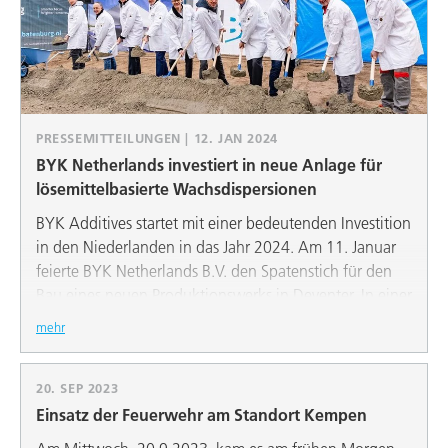
Veranstaltungsräume
Projektkosten rund 25 Mio. Euro
PRESSEMITTEILUNGEN | 12. JAN 2024
BYK Netherlands investiert in neue Anlage für
lösemittelbasierte Wachsdispersionen
BYK Additives startet mit einer bedeutenden Investition
in den Niederlanden in das Jahr 2024. Am 11. Januar
feierte BYK Netherlands B.V. den Spatenstich für den
Bau eines neuen Produktionswerks in Deventer. In einer
hochmodernen Prozessanlage, die das bestehende
mehr
Werk ersetzt, sollen hier lösemittelbasierte
Wachsdispersionen hergestellt werden, um den
20. SEP 2023
aktuellen und künftigen Kundenbedarf zu decken –
natürlich im Einklang mit bestehenden und künftigen
Einsatz der Feuerwehr am Standort Kempen
regulatorischen Anforderungen. BYK investiert einen