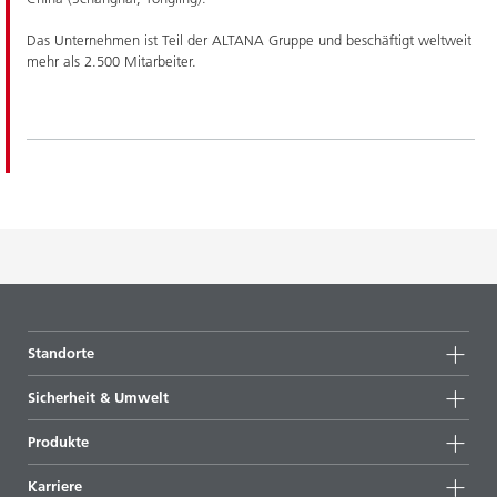
Das Unternehmen ist Teil der ALTANA Gruppe und beschäftigt weltweit
mehr als 2.500 Mitarbeiter.
Standorte
Standorte
Sicherheit & Umwelt
Deutschland
Sicherheit
Produkte
Niederlande
Umwelt
Produkte
Großbritannien
Karriere