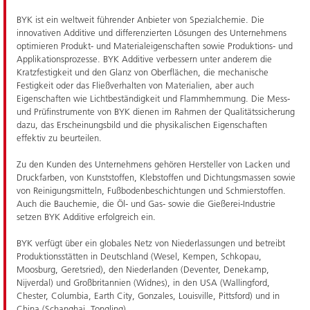
BYK ist ein weltweit führender Anbieter von Spezialchemie. Die
innovativen Additive und differenzierten Lösungen des Unternehmens
optimieren Produkt- und Materialeigenschaften sowie Produktions- und
Applikationsprozesse. BYK Additive verbessern unter anderem die
Kratzfestigkeit und den Glanz von Oberflächen, die mechanische
Festigkeit oder das Fließverhalten von Materialien, aber auch
Eigenschaften wie Lichtbeständigkeit und Flammhemmung. Die Mess-
und Prüfinstrumente von BYK dienen im Rahmen der Qualitätssicherung
dazu, das Erscheinungsbild und die physikalischen Eigenschaften
effektiv zu beurteilen.
Zu den Kunden des Unternehmens gehören Hersteller von Lacken und
Druckfarben, von Kunststoffen, Klebstoffen und Dichtungsmassen sowie
von Reinigungsmitteln, Fußbodenbeschichtungen und Schmierstoffen.
Auch die Bauchemie, die Öl- und Gas- sowie die Gießerei-Industrie
setzen BYK Additive erfolgreich ein.
BYK verfügt über ein globales Netz von Niederlassungen und betreibt
Produktionsstätten in Deutschland (Wesel, Kempen, Schkopau,
Moosburg, Geretsried), den Niederlanden (Deventer, Denekamp,
Nijverdal) und Großbritannien (Widnes), in den USA (Wallingford,
Chester, Columbia, Earth City, Gonzales, Louisville, Pittsford) und in
China (Schanghai, Tongling).