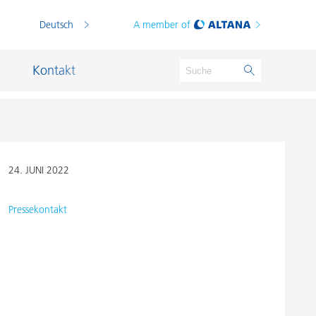
Deutsch
A member of
Kontakt
Standortübersicht
24. JUNI 2022
Standortübersicht
Pressekontakt
China
China
Schanghai
Tongling