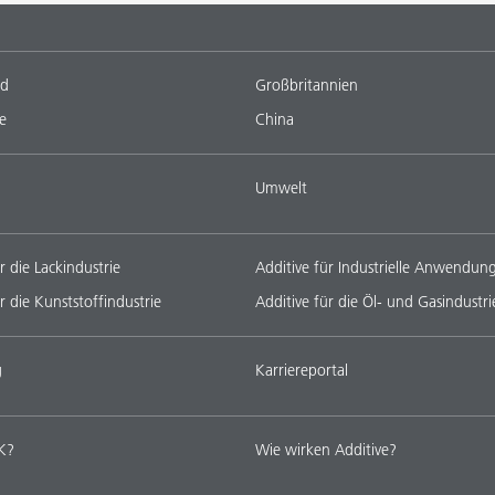
nd
Großbritannien
e
China
Umwelt
r die Lackindustrie
Additive für Industrielle Anwendun
r die Kunststoffindustrie
Additive für die Öl- und Gasindustri
g
Karriereportal
K?
Wie wirken Additive?