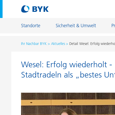
Standorte
Sicherheit & Umwelt
P
Ihr Nachbar BYK
Aktuelles
Detail
Wesel: Erfolg wiederh
Deutschland
USA
Wesel: Erfolg wiederholt 
Deutschland
USA
Stadtradeln als „bestes 
Wesel
Chester
Kempen
Earth City
Wesel - Emmelsum
Gonzales
Moosburg
Louisville
Schkopau
Wallingfor