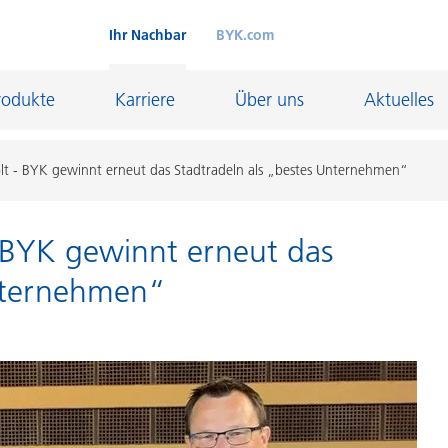
Ihr Nachbar
BYK.com
rodukte
Karriere
Über uns
Aktuelles
olt - BYK gewinnt erneut das Stadtradeln als „bestes Unternehmen“
Niederlande
- BYK gewinnt erneut das
Niederlande
Unternehmen“
Denekamp
Deventer
Nijverdal
Großbritannien
d